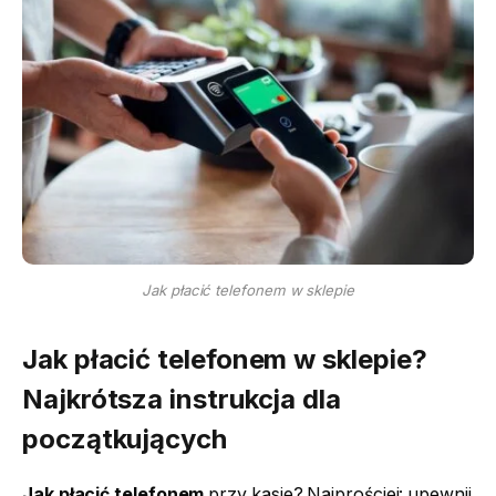
Jak płacić telefonem w sklepie
Jak płacić telefonem
w sklepie?
Najkrótsza instrukcja dla
początkujących
Jak płacić telefonem
przy kasie? Najprościej: upewnij