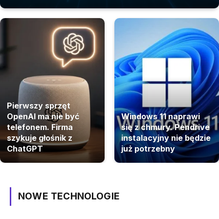
Pierwszy sprzęt
OpenAI ma nie być
Windows 11 naprawi
telefonem. Firma
się z chmury. Pendrive
szykuje głośnik z
instalacyjny nie będzie
ChatGPT
już potrzebny
NOWE TECHNOLOGIE