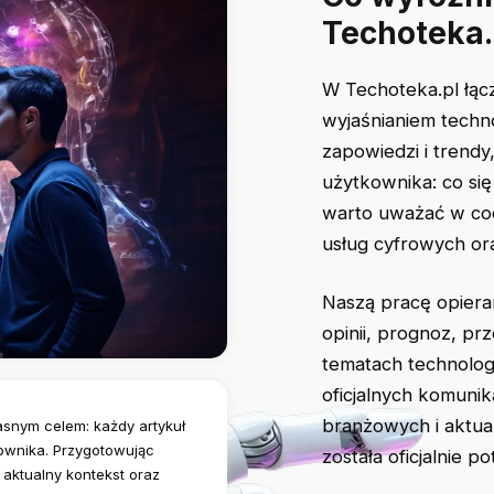
Techoteka.
W Techoteka.pl łąc
wyjaśnianiem techno
zapowiedzi i trendy
użytkownika: co się 
warto uważać w codz
usług cyfrowych ora
Naszą pracę opiera
opinii, prognoz, pr
tematach technolog
oficjalnych komuni
branżowych i aktua
jasnym celem: każdy artykuł
ownika. Przygotowując
została oficjalnie 
, aktualny kontekst oraz