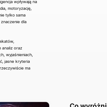
ligencja wpływają na
dia, motoryzację,
nie tylko sama
j znaczenie dla
nikatów,
 analiz oraz
h, wyjaśnieniach,
, jasne kryteria
 rzeczywiście ma
Co wyróżni