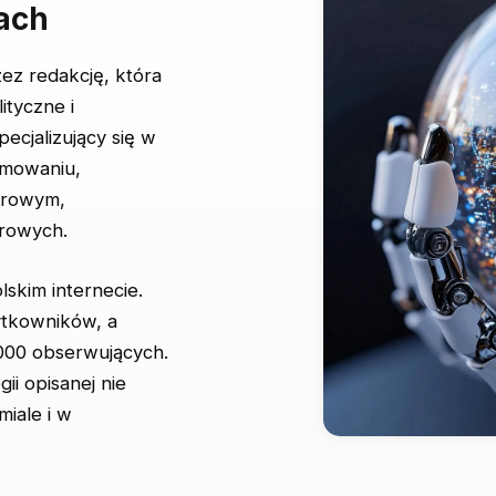
ach
ez redakcję, która
ityczne i
ecjalizujący się w
ramowaniu,
erowym,
frowych.
lskim internecie.
ytkowników, a
000 obserwujących.
ii opisanej nie
miale i w