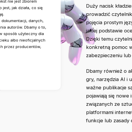
ekst nie jest zbiorem
Duży nacisk kładzie
est, jak działa, co się
prowadzić czytelnik
gę.
, dokumentacji, danych,
pojęcia prostym jęz
nia autorów. Dbamy o to,
jakiej podstawie oc
 w sposób użyteczny dla
Dzięki temu czytelni
cieku albo nieoficjalnych
konkretną pomoc w 
ch przez producentów,
zabezpieczeniu lub
Dbamy również o ak
gry, narzędzia AI i
ważne publikacje s
pojawiają się nowe 
związanych ze sztu
platformami interne
funkcje lub zasady d