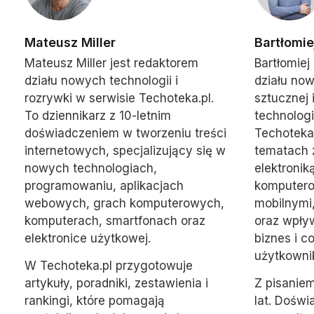
Mateusz Miller
Bartłomie
Mateusz Miller jest redaktorem
Bartłomiej
działu nowych technologii i
działu now
rozrywki w serwisie Techoteka.pl.
sztucznej i
To dziennikarz z 10-letnim
technologi
doświadczeniem w tworzeniu treści
Techoteka.
internetowych, specjalizujący się w
tematach 
nowych technologiach,
elektronik
programowaniu, aplikacjach
komputero
webowych, grach komputerowych,
mobilnymi,
komputerach, smartfonach oraz
oraz wpły
elektronice użytkowej.
biznes i c
użytkowni
W Techoteka.pl przygotowuje
artykuły, poradniki, zestawienia i
Z pisaniem
rankingi, które pomagają
lat. Doświ