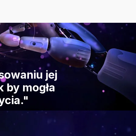
sowaniu jej
ak by mogła
ycia."