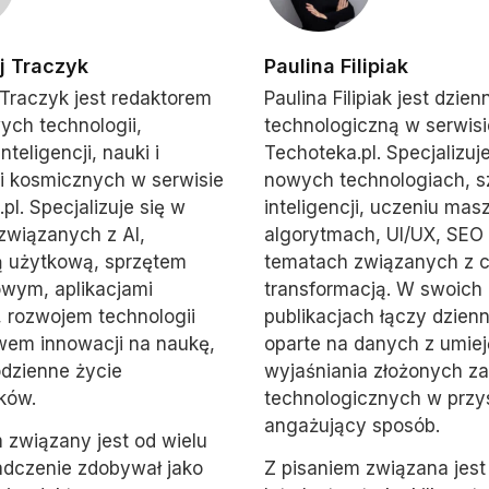
j Traczyk
Paulina Filipiak
 Traczyk jest redaktorem
Paulina Filipiak jest dzien
ych technologii,
technologiczną w serwisi
nteligencji, nauki i
Techoteka.pl. Specjalizuj
i kosmicznych w serwisie
nowych technologiach, s
pl. Specjalizuje się w
inteligencji, uczeniu ma
związanych z AI,
algorytmach, UI/UX, SEO
ą użytkową, sprzętem
tematach związanych z 
wym, aplikacjami
transformacją. W swoich
 rozwojem technologii
publikacjach łączy dzien
wem innowacji na naukę,
oparte na danych z umiej
odzienne życie
wyjaśniania złożonych z
ków.
technologicznych w przy
angażujący sposób.
 związany jest od wielu
adczenie zdobywał jako
Z pisaniem związana jest