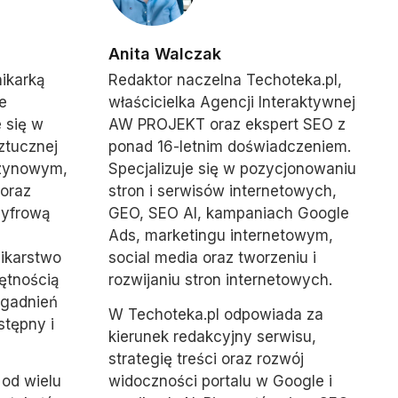
Anita Walczak
nikarką
Redaktor naczelna Techoteka.pl,
e
właścicielka Agencji Interaktywnej
e się w
AW PROJEKT oraz ekspert SEO z
ztucznej
ponad 16-letnim doświadczeniem.
szynowym,
Specjalizuje się w pozycjonowaniu
 oraz
stron i serwisów internetowych,
cyfrową
GEO, SEO AI, kampaniach Google
Ads, marketingu internetowym,
nikarstwo
social media oraz tworzeniu i
ętnością
rozwijaniu stron internetowych.
agadnień
W Techoteka.pl odpowiada za
stępny i
kierunek redakcyjny serwisu,
strategię treści oraz rozwój
 od wielu
widoczności portalu w Google i