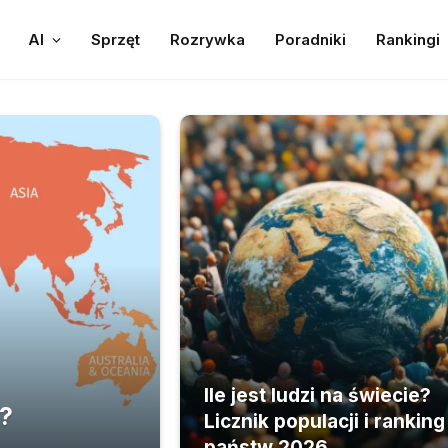
AI
Sprzęt
Rozrywka
Poradniki
Rankingi
Ile jest ludzi na świecie?
e?
Licznik populacji i ranking
państw 2026