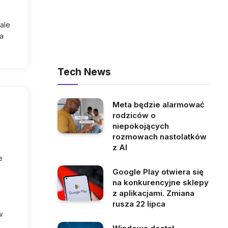
ale
ia
Tech News
Meta będzie alarmować
rodziców o
niepokojących
rozmowach nastolatków
z AI
e
Google Play otwiera się
na konkurencyjne sklepy
z aplikacjami. Zmiana
,
rusza 22 lipca
w