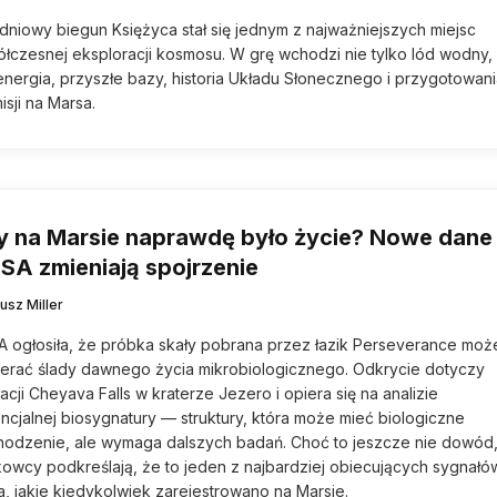
dniowy biegun Księżyca stał się jednym z najważniejszych miejsc
łczesnej eksploracji kosmosu. W grę wchodzi nie tylko lód wodny, 
energia, przyszłe bazy, historia Układu Słonecznego i przygotowan
isji na Marsa.
y na Marsie naprawdę było życie? Nowe dane
SA zmieniają spojrzenie
usz Miller
 ogłosiła, że próbka skały pobrana przez łazik Perseverance moż
erać ślady dawnego życia mikrobiologicznego. Odkrycie dotyczy
acji Cheyava Falls w kraterze Jezero i opiera się na analizie
ncjalnej biosygnatury — struktury, która może mieć biologiczne
odzenie, ale wymaga dalszych badań. Choć to jeszcze nie dowód
owcy podkreślają, że to jeden z najbardziej obiecujących sygnałó
a, jakie kiedykolwiek zarejestrowano na Marsie.