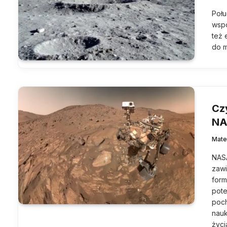
Połu
wspó
też 
do m
Cz
NA
Mate
NASA
zawi
form
pote
poch
nauk
życi