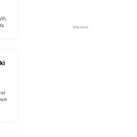
VEI,
ta.
Reklama
ki
raz
znym