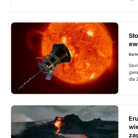
Sł
ew
Bart
Słoń
gwia
dla 
Er
wi
za