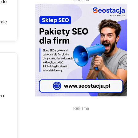
a do
e
 ale
 i
Reklama