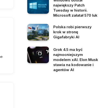
Windows dostał
największy Patch
Tuesday w historii.
Microsoft załatał 570 luk
Polska robi pierwszy
krok w stronę
Gigafabryki AI
Grok 4.5 ma być
najmocniejszym
ne
modelem xAI. Elon Musk
stawia na kodowanie i
agentów AI