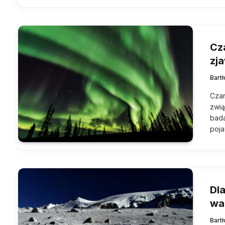
Cz
zj
Bart
Czar
zwią
bada
poja
Dl
wa
Bart