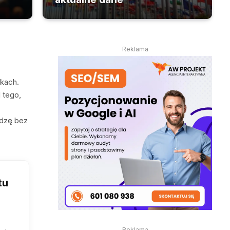
Reklama
skach.
 tego,
edzę bez
tu
Reklama