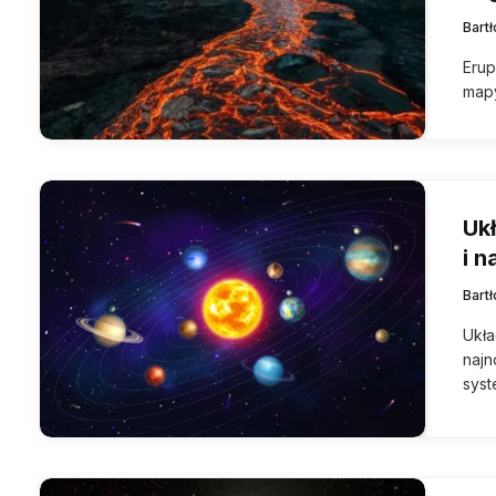
Bart
Erup
mapy
Ukł
i 
Bart
Ukła
najn
syst