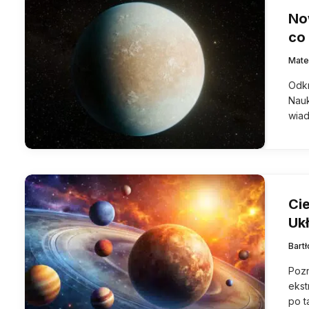
No
co
Mate
Odkr
Nauk
wia
Ci
Uk
Bart
Pozn
ekst
po t