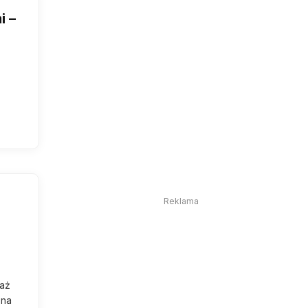
i –
Reklama
 aż
 na