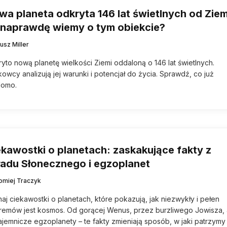
wa planeta odkryta 146 lat świetlnych od Ziem
 naprawdę wiemy o tym obiekcie?
usz Miller
yto nową planetę wielkości Ziemi oddaloną o 146 lat świetlnych.
owcy analizują jej warunki i potencjał do życia. Sprawdź, co już
domo.
ekawostki o planetach: zaskakujące fakty z
ładu Słonecznego i egzoplanet
łomiej Traczyk
aj ciekawostki o planetach, które pokazują, jak niezwykły i pełen
remów jest kosmos. Od gorącej Wenus, przez burzliwego Jowisza,
ajemnicze egzoplanety – te fakty zmieniają sposób, w jaki patrzymy