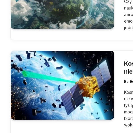
Czy 
nauk
aero
emoc
jedn
Kos
ni
Bart
Kosm
usłu
tysi
mogą
bior
wokó