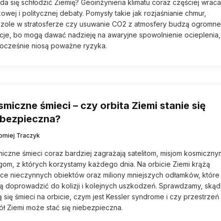
da się schłodzić Ziemię? Geoinżynieria klimatu coraz częściej wrac
owej i politycznej debaty. Pomysły takie jak rozjaśnianie chmur,
zole w stratosferze czy usuwanie CO2 z atmosfery budzą ogromn
je, bo mogą dawać nadzieję na awaryjne spowolnienie ocieplenia,
ocześnie niosą poważne ryzyka.
miczne śmieci – czy orbita Ziemi stanie się
ebezpieczna?
łomiej Traczyk
iczne śmieci coraz bardziej zagrażają satelitom, misjom kosmicznym
gom, z których korzystamy każdego dnia. Na orbicie Ziemi krążą
ące nieczynnych obiektów oraz miliony mniejszych odłamków, które
 doprowadzić do kolizji i kolejnych uszkodzeń. Sprawdzamy, skąd
ą się śmieci na orbicie, czym jest Kessler syndrome i czy przestrzeń
ł Ziemi może stać się niebezpieczna.