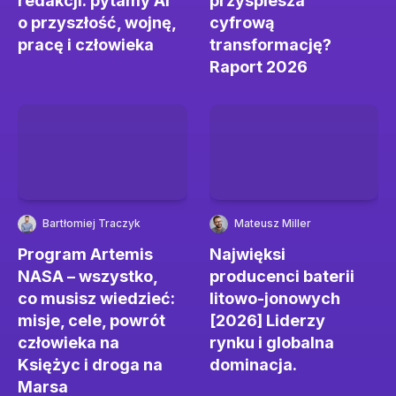
redakcji: pytamy AI
przyspiesza
o przyszłość, wojnę,
cyfrową
pracę i człowieka
transformację?
Raport 2026
Bartłomiej Traczyk
Mateusz Miller
Program Artemis
Najwięksi
NASA – wszystko,
producenci baterii
co musisz wiedzieć:
litowo-jonowych
misje, cele, powrót
[2026] Liderzy
człowieka na
rynku i globalna
Księżyc i droga na
dominacja.
Marsa