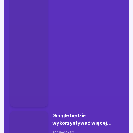
Google będzie
wykorzystywać więcej
danych z wyszukiwarki do
2026-06-30