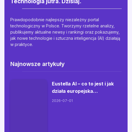
Technologia jutra. Dzisiaj.
Prawdopodobnie najlepszy niezależny portal
technologiczny w Polsce. Tworzymy rzetelne analizy,
publikujemy aktualne newsy i rankingi oraz pokazujemy,
jak nowe technologie i sztuczna inteligencja (AI) działają
w praktyce.
Najnowsze artykuły
Eustella AI – co to jest i jak
działa europejska
alternatywa dla ChatGPT?
2026-07-01