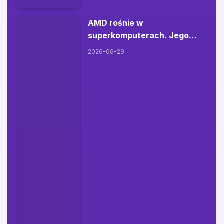
AMD rośnie w
superkomputerach. Jego
technologie napędzają część
2026-06-29
najpotężniejszych maszyn
świata