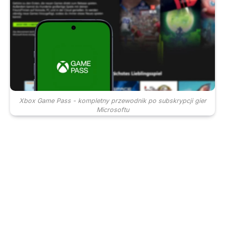
Xbox Game Pass - kompletny przewodnik po subskrypcji gier
Microsoftu