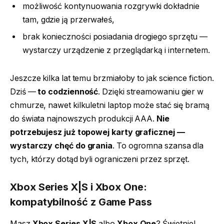
możliwość kontynuowania rozgrywki dokładnie
tam, gdzie ją przerwałeś,
brak konieczności posiadania drogiego sprzętu —
wystarczy urządzenie z przeglądarką i internetem.
Jeszcze kilka lat temu brzmiałoby to jak science fiction.
Dziś —
to codzienność
. Dzięki streamowaniu gier w
chmurze, nawet kilkuletni laptop może stać się bramą
do świata najnowszych produkcji AAA.
Nie
potrzebujesz już topowej karty graficznej —
wystarczy chęć do grania
. To ogromna szansa dla
tych, którzy dotąd byli ograniczeni przez sprzęt.
Xbox Series X|S i Xbox One:
kompatybilność z Game Pass
Masz
Xbox Series X|S
albo
Xbox One
? Świetnie!