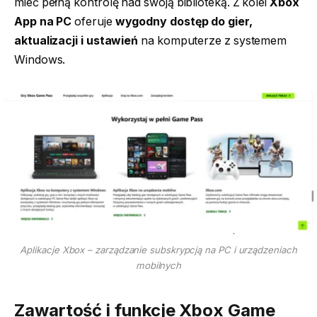
mieć pełną kontrolę nad swoją biblioteką. Z kolei
Xbox
App na PC
oferuje
wygodny dostęp do gier,
aktualizacji i ustawień
na komputerze z systemem
Windows.
Aplikacje Xbox – zarządzanie subskrypcją na PC i urządzeniach
mobilnych
Zawartość i funkcje Xbox Game