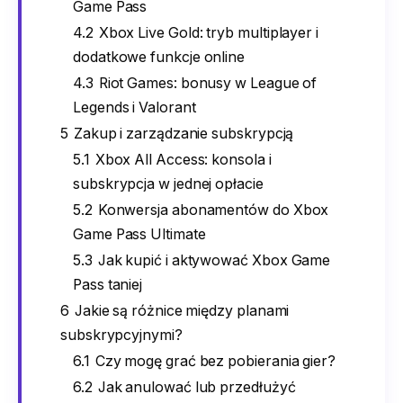
Game Pass
4.2
Xbox Live Gold: tryb multiplayer i
dodatkowe funkcje online
4.3
Riot Games: bonusy w League of
Legends i Valorant
5
Zakup i zarządzanie subskrypcją
5.1
Xbox All Access: konsola i
subskrypcja w jednej opłacie
5.2
Konwersja abonamentów do Xbox
Game Pass Ultimate
5.3
Jak kupić i aktywować Xbox Game
Pass taniej
6
Jakie są różnice między planami
subskrypcyjnymi?
6.1
Czy mogę grać bez pobierania gier?
6.2
Jak anulować lub przedłużyć