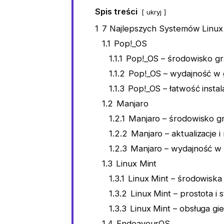
Spis treści
ukryj
1
7 Najlepszych Systemów Linux
1.1
Pop!_OS
1.1.1
Pop!_OS – środowisko graf
1.1.2
Pop!_OS – wydajność w 
1.1.3
Pop!_OS – łatwość instalac
1.2
Manjaro
1.2.1
Manjaro – środowisko gr
1.2.2
Manjaro – aktualizacje i 
1.2.3
Manjaro – wydajność w
1.3
Linux Mint
1.3.1
Linux Mint – środowisk
1.3.2
Linux Mint – prostota i 
1.3.3
Linux Mint – obsługa gier
1.4
EndeavourOS