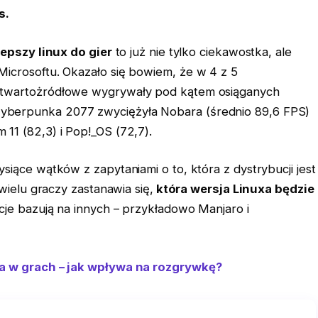
s.
epszy linux do gier
to już nie tylko ciekawostka, ale
icrosoftu. Okazało się bowiem, że w 4 z 5
otwartożródłowe wygrywały pod kątem osiąganych
yberpunka 2077 zwyciężyła Nobara (średnio 89,6 FPS)
11 (82,3) i Pop!_OS (72,7).
siące wątków z zapytaniami o to, która z dystrybucji jest
 wielu graczy zastanawia się,
która wersja Linuxa będzie
je bazują na innych – przykładowo Manjaro i
ja w grach – jak wpływa na rozgrywkę?