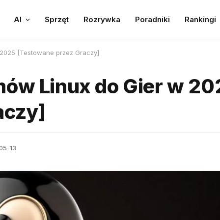
AI
Sprzęt
Rozrywka
Poradniki
Rankingi
 2025 [Testowane przez Graczy]
mów Linux do Gier w 20
aczy]
05-13