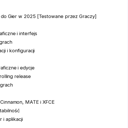
 do Gier w 2025 [Testowane przez Graczy]
iczne i interfejs
grach
ji i konfiguracji
aficzne i edycje
rolling release
 grach
a Cinnamon, MATE i XFCE
stabilność
 i aplikacji