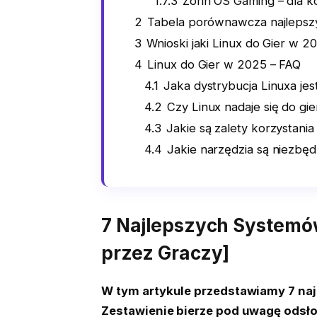
1.7.3
Zorin OS Gaming – dla k
2
Tabela porównawcza najlepszyc
3
Wnioski jaki Linux do Gier w 
4
Linux do Gier w 2025 – FAQ
4.1
Jaka dystrybucja Linuxa jes
4.2
Czy Linux nadaje się do gi
4.3
Jakie są zalety korzystania
4.4
Jakie narzędzia są niezbęd
7 Najlepszych Systemó
przez Graczy]
W tym artykule przedstawiamy 7 naj
Zestawienie bierze pod uwagę odsło