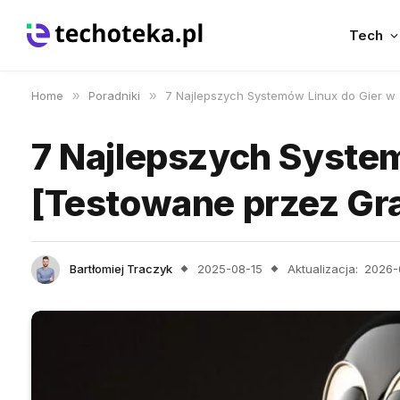
Tech
Home
»
Poradniki
»
7 Najlepszych Systemów Linux do Gier w
7 Najlepszych Syste
[Testowane przez Gr
Bartłomiej Traczyk
2025-08-15
Aktualizacja:
2026-