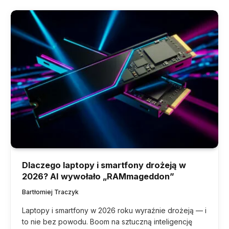
Dlaczego laptopy i smartfony drożeją w
2026? AI wywołało „RAMmageddon”
Bartłomiej Traczyk
Laptopy i smartfony w 2026 roku wyraźnie drożeją — i
to nie bez powodu. Boom na sztuczną inteligencję