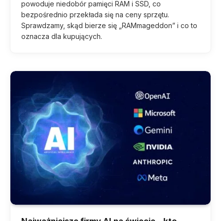
powoduje niedobór pamięci RAM i SSD, co
bezpośrednio przekłada się na ceny sprzętu.
Sprawdzamy, skąd bierze się „RAMmageddon” i co to
oznacza dla kupujących.
Najważniejsze firmy AI na świecie – kto