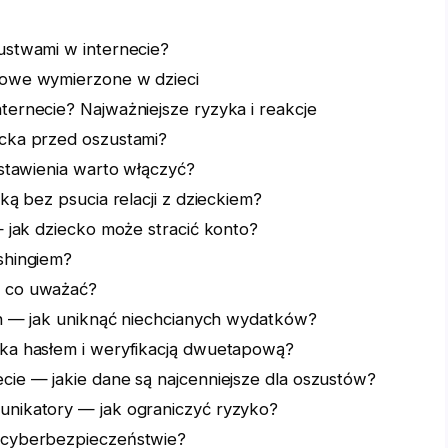
ustwami w internecie?
towe wymierzone w dzieci
ternecie? Najważniejsze ryzyka i reakcje
ecka przed oszustami?
ustawienia warto włączyć?
ką bez psucia relacji z dzieckiem?
— jak dziecko może stracić konto?
shingiem?
a co uważać?
ach — jak uniknąć niechcianych wydatków?
ka hasłem i weryfikacją dwuetapową?
cie — jakie dane są najcenniejsze dla oszustów?
unikatory — jak ograniczyć ryzyko?
 cyberbezpieczeństwie?