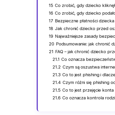
15
Co zrobić, gdy dziecko kliknę
16
Co zrobić, gdy dziecko podał
17
Bezpieczne płatności dziecka
18
Jak chronić dziecko przed os
19
Najważniejsze zasady bezpiec
20
Podsumowanie: jak chronić d
21
FAQ – jak chronić dziecko pr
21.1
Co oznacza bezpieczeństw
21.2
Czym są oszustwa intern
21.3
Co to jest phishing i dlac
21.4
Czym różni się phishing o
21.5
Co to jest przejęcie konta
21.6
Co oznacza kontrola rodzi