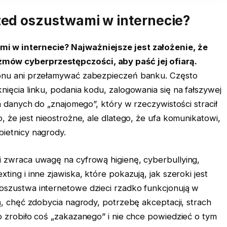
zed oszustwami w internecie?
i w internecie? Najważniejsze jest założenie, że
mów cyberprzestępczości, aby paść jej ofiarą.
fonu ani przełamywać zabezpieczeń banku. Często
nięcia linku, podania kodu, zalogowania się na fałszywej
ia danych do „znajomego”, który w rzeczywistości stracił
, że jest nieostrożne, ale dlatego, że ufa komunikatowi,
bietnicy nagrody.
i zwraca uwagę na cyfrową higienę, cyberbullying,
ting i inne zjawiska, które pokazują, jak szeroki jest
oszustwa internetowe dzieci rzadko funkcjonują w
zą, chęć zdobycia nagrody, potrzebę akceptacji, strach
o zrobiło coś „zakazanego” i nie chce powiedzieć o tym