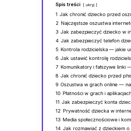
Spis treści
ukryj
1
Jak chronić dziecko przed osz
2
Najczęstsze oszustwa interne
3
Jak zabezpieczyć dziecko w in
4
Jak zabezpieczyć telefon dzi
5
Kontrola rodzicielska — jakie 
6
Jak ustawić kontrolę rodziciels
7
Komunikatory i fałszywe linki 
8
Jak chronić dziecko przed phi
9
Oszustwa w grach online — n
10
Płatności w grach i aplikacj
11
Jak zabezpieczyć konta dziec
12
Prywatność dziecka w interne
13
Media społecznościowe i kom
14
Jak rozmawiać z dzieckiem o