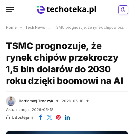
Home
»
Tech News
»
TSMC prognozuje, że rynek chipów przekroczy 1,5 bln dolarów do 2030 roku dzięki boomowi na AI
TSMC prognozuje, że
rynek chipów przekroczy
1,5 bln dolarów do 2030
roku dzięki boomowi na AI
Bartłomiej Traczyk
2026-05-18
Aktualizacja:
2026-05-18
Udostępnij