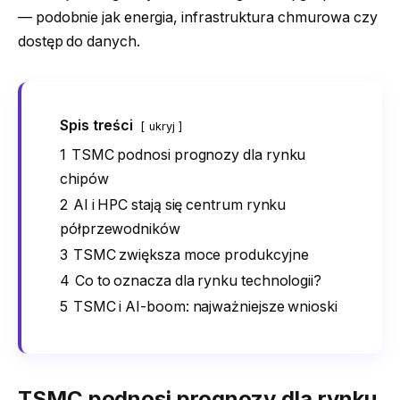
— podobnie jak energia, infrastruktura chmurowa czy
dostęp do danych.
Spis treści
ukryj
1
TSMC podnosi prognozy dla rynku
chipów
2
AI i HPC stają się centrum rynku
półprzewodników
3
TSMC zwiększa moce produkcyjne
4
Co to oznacza dla rynku technologii?
5
TSMC i AI-boom: najważniejsze wnioski
TSMC podnosi prognozy dla rynku