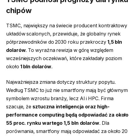
chipów
TSMC, największy na świecie producent kontraktowy
układów scalonych, przewiduje, że globalny rynek
półprzewodników do 2030 roku przekroczy
1,5 bln
dolarów
. To wyraźna rewizja w górę względem
wcześniejszych oczekiwań, które zakładały poziom
około
1 bln dolarów
.
Najważniejsza zmiana dotyczy struktury popytu.
Według TSMC to już nie smartfony mają być głównym
symbolem wzrostu branży, lecz AI i HPC. Firma
szacuje, że
sztuczna inteligencja oraz high-
performance computing będą odpowiadać za około
55 proc. rynku wartego 1,5 bln dolarów
. Dla
porównania, smartfony mają odpowiadać za około 20