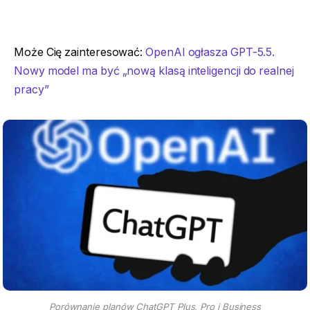
Może Cię zainteresować:
OpenAI ogłasza GPT-5.5.
Nowy model ma być „nową klasą inteligencji do realnej
pracy”
Porównanie planów ChatGPT Plus, Pro i Business