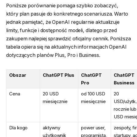
Poniższe porównanie pomaga szybko zobaczyć,
który plan pasuje do konkretnego scenariusza. Warto
jednak pamiętać, że OpenAI regularnie aktualizuje
limity, funkcje i dostępność modeli, dlatego przed
zakupem najlepiej sprawdzić oficjalny cennik. Poniższa
tabela opiera się na aktualnych informacjach OpenAI
dotyczących planów Plus, Pro i Business.
Obszar
ChatGPT Plus
ChatGPT
ChatGPT
Pro
Business
Cena
20 USD
od 100 USD
20
miesięcznie
miesięcznie
USD/użytk.
rocznie lub
USD miesi
Dla kogo
aktywny
power user,
zespoły, fi
użytkownik
programista,
startupy, a