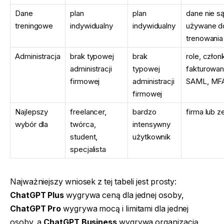
Dane
plan
plan
dane nie s
treningowe
indywidualny
indywidualny
używane d
trenowania
Administracja
brak typowej
brak
role, człon
administracji
typowej
fakturowan
firmowej
administracji
SAML, MF
firmowej
Najlepszy
freelancer,
bardzo
firma lub z
wybór dla
twórca,
intensywny
student,
użytkownik
specjalista
Najważniejszy wniosek z tej tabeli jest prosty:
ChatGPT Plus
wygrywa ceną dla jednej osoby,
ChatGPT Pro
wygrywa mocą i limitami dla jednej
osoby, a
ChatGPT Business
wygrywa organizacją,