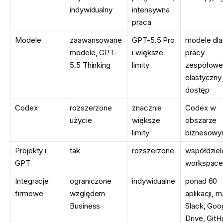
indywidualny
intensywna
praca
Modele
zaawansowane
GPT-5.5 Pro
modele dla
modele, GPT-
i większe
pracy
5.5 Thinking
limity
zespołowej
elastyczny
dostęp
Codex
rozszerzone
znacznie
Codex w
użycie
większe
obszarze
limity
biznesow
Projekty i
tak
rozszerzone
współdzie
GPT
workspac
Integracje
ograniczone
indywidualne
ponad 60
firmowe
względem
aplikacji, m.
Business
Slack, Goo
Drive, Git