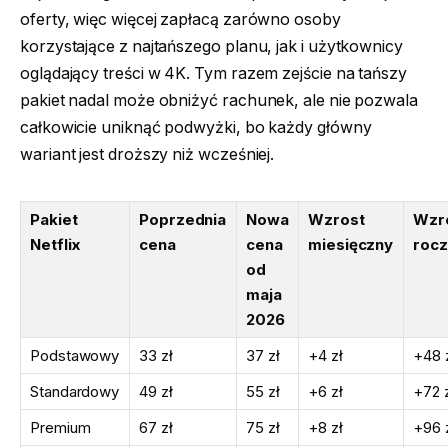
oferty, więc więcej zapłacą zarówno osoby
korzystające z najtańszego planu, jak i użytkownicy
oglądający treści w 4K. Tym razem zejście na tańszy
pakiet nadal może obniżyć rachunek, ale nie pozwala
całkowicie uniknąć podwyżki, bo każdy główny
wariant jest droższy niż wcześniej.
Pakiet
Poprzednia
Nowa
Wzrost
Wzr
Netflix
cena
cena
miesięczny
roc
od
maja
2026
Podstawowy
33 zł
37 zł
+4 zł
+48 
Standardowy
49 zł
55 zł
+6 zł
+72 
Premium
67 zł
75 zł
+8 zł
+96 