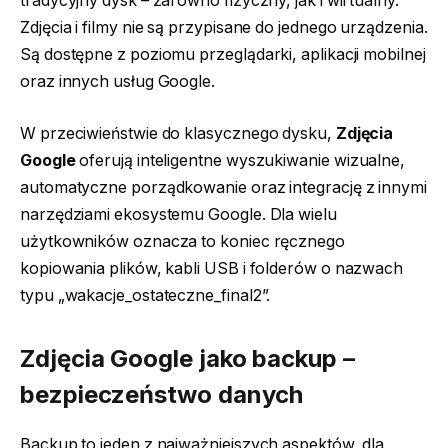
tradycyjny dysk – zarówno fizyczny, jak i wirtualny.
Zdjęcia i filmy nie są przypisane do jednego urządzenia.
Są dostępne z poziomu przeglądarki, aplikacji mobilnej
oraz innych usług Google.
W przeciwieństwie do klasycznego dysku,
Zdjęcia
Google
oferują inteligentne wyszukiwanie wizualne,
automatyczne porządkowanie oraz integrację z innymi
narzędziami ekosystemu Google. Dla wielu
użytkowników oznacza to koniec ręcznego
kopiowania plików, kabli USB i folderów o nazwach
typu „wakacje_ostateczne_final2”.
Zdjęcia Google jako backup –
bezpieczeństwo danych
Backup to jeden z najważniejszych aspektów, dla