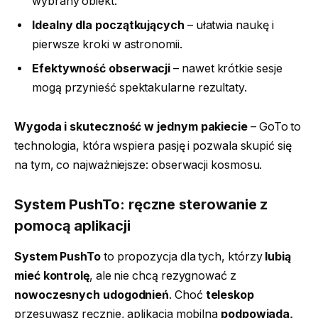
wybrany obiekt.
Idealny dla początkujących
– ułatwia naukę i
pierwsze kroki w astronomii.
Efektywność obserwacji
– nawet krótkie sesje
mogą przynieść spektakularne rezultaty.
Wygoda i skuteczność w jednym pakiecie
– GoTo to
technologia, która wspiera pasję i pozwala skupić się
na tym, co najważniejsze: obserwacji kosmosu.
System PushTo: ręczne sterowanie z
pomocą aplikacji
System PushTo
to propozycja dla tych, którzy
lubią
mieć kontrolę
, ale nie chcą rezygnować z
nowoczesnych udogodnień
. Choć
teleskop
przesuwasz ręcznie, aplikacja mobilna
podpowiada,