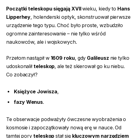
Początki teleskopu sięgają XVII
wieku, kiedy to
Hans
Lipperhey
, holenderski optyk, skonstruował pierwsze
urządzenie tego typu. Choć było proste, wzbudziło
ogromne zainteresowanie – nie tylko wśród
naukowców, ale i wojskowych.
Przełom nastąpił w
1609 roku
, gdy
Galileusz
nie tylko
udoskonalił
teleskop
, ale też skierował go ku niebu.
Co zobaczył?
Księżyce Jowisza
,
fazy Wenus
.
Te obserwacje podważyły ówczesne wyobrażenia o
kosmosie i zapoczątkowały nową erę w nauce. Od
tamtej pory
teleskop
stał się
kluczowym narzędziem