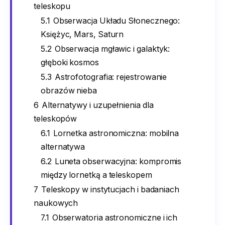
teleskopu
5.1
Obserwacja Układu Słonecznego:
Księżyc, Mars, Saturn
5.2
Obserwacja mgławic i galaktyk:
głęboki kosmos
5.3
Astrofotografia: rejestrowanie
obrazów nieba
6
Alternatywy i uzupełnienia dla
teleskopów
6.1
Lornetka astronomiczna: mobilna
alternatywa
6.2
Luneta obserwacyjna: kompromis
między lornetką a teleskopem
7
Teleskopy w instytucjach i badaniach
naukowych
7.1
Obserwatoria astronomiczne i ich