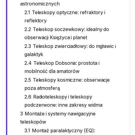
astronomicznych
2.1
Teleskopy optyczne: refraktory i
reflektory
2.2
Teleskop soczewkowy: idealny do
obserwacji Księżyca i planet
2.3
Teleskop zwierciadłowy: do mgławic i
galaktyk
2.4
Teleskop Dobsona: prostota i
mobilność dla amatorów
2.5
Teleskopy kosmiczne: obserwacje
poza atmosferą
2.6
Radioteleskopy i teleskopy
podczerwone: inne zakresy widma
3
Montaże i systemy nawigacyjne
teleskopów
3.1
Montaż paralaktyczny (EQ):