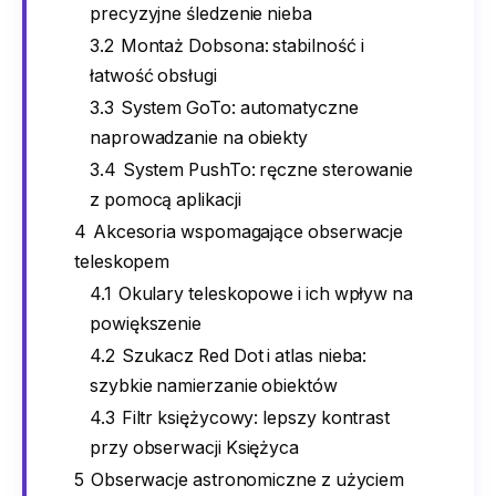
precyzyjne śledzenie nieba
3.2
Montaż Dobsona: stabilność i
łatwość obsługi
3.3
System GoTo: automatyczne
naprowadzanie na obiekty
3.4
System PushTo: ręczne sterowanie
z pomocą aplikacji
4
Akcesoria wspomagające obserwacje
teleskopem
4.1
Okulary teleskopowe i ich wpływ na
powiększenie
4.2
Szukacz Red Dot i atlas nieba:
szybkie namierzanie obiektów
4.3
Filtr księżycowy: lepszy kontrast
przy obserwacji Księżyca
5
Obserwacje astronomiczne z użyciem