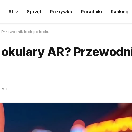
AI
Sprzęt
Rozrywka
Poradniki
Rankingi
? Przewodnik krok po kroku
 okulary AR? Przewodni
05-13