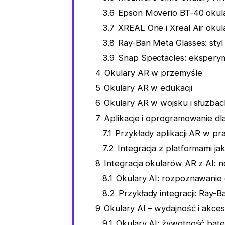
3.6
Epson Moverio BT-40 okul
3.7
XREAL One i Xreal Air okul
3.8
Ray-Ban Meta Glasses: styl 
3.9
Snap Spectacles: ekspery
4
Okulary AR w przemyśle
5
Okulary AR w edukacji
6
Okulary AR w wojsku i służbac
7
Aplikacje i oprogramowanie d
7.1
Przykłady aplikacji AR w pr
7.2
Integracja z platformami ja
8
Integracja okularów AR z AI: 
8.1
Okulary AI: rozpoznawanie 
8.2
Przykłady integracji: Ray-
9
Okulary AI – wydajność i akces
9.1
Okulary AI: żywotność bater