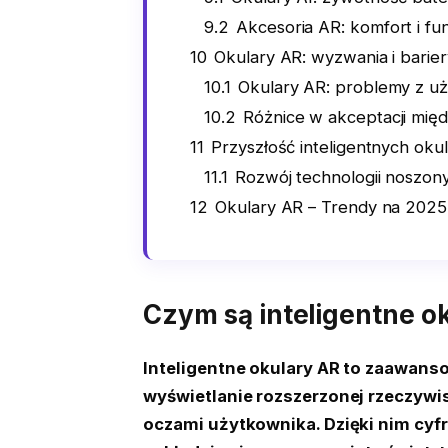
9.2
Akcesoria AR: komfort i fu
10
Okulary AR: wyzwania i barier
10.1
Okulary AR: problemy z u
10.2
Różnice w akceptacji mi
11
Przyszłość inteligentnych ok
11.1
Rozwój technologii noszon
12
Okulary AR – Trendy na 2025 
Czym są inteligentne o
Inteligentne okulary AR to zaawans
wyświetlanie rozszerzonej rzeczywi
oczami użytkownika. Dzięki nim cyfr