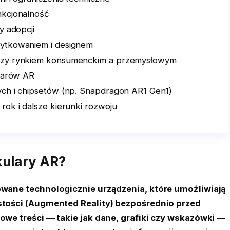
nkcjonalność
y adopcji
żytkowaniem i designem
ędzy rynkiem konsumenckim a przemysłowym
ularów AR
ych i chipsetów (np. Snapdragon AR1 Gen1)
rok i dalsze kierunki rozwoju
kulary AR?
owane technologicznie urządzenia, które umożliwiają
stości (Augmented Reality) bezpośrednio przed
owe treści — takie jak dane, grafiki czy wskazówki —