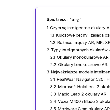
Spis treści
ukryj
1
Czym są inteligentne okulary 
1.1
Kluczowe cechy i zasada dz
1.2
Różnice między AR, MR, XR
2
Typy inteligentnych okularów
2.1
Okulary monokularowe AR: 
2.2
Okulary binokularowe AR: 
3
Najważniejsze modele intelig
3.1
RealWear Navigator 520 i 
3.2
Microsoft HoloLens 2 okul
3.3
Magic Leap 2 okulary AR
3.4
Vuzix M400 i Blade 2 okul
3.5
Moziware Cimo okulary AR