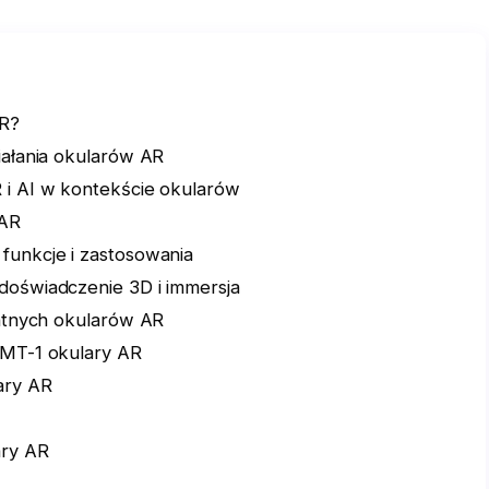
AR?
iałania okularów AR
 i AI w kontekście okularów
 AR
funkcje i zastosowania
doświadczenie 3D i immersja
entnych okularów AR
HMT-1 okulary AR
ary AR
ary AR