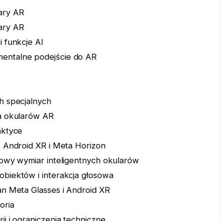
ary AR
ary AR
i funkcje AI
mentalne podejście do AR
h specjalnych
la okularów AR
aktyce
k Android XR i Meta Horizon
nowy wymiar inteligentnych okularów
obiektów i interakcja głosowa
Ban Meta Glasses i Android XR
oria
ii i ograniczenia techniczne