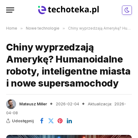
Home
»
Nowe technologie
»
Chiny wyprzedzają Amerykę? Humanoidalne roboty, inteligentne miasta i nowe supersamochody
Chiny wyprzedzają
Amerykę? Humanoidalne
roboty, inteligentne miasta
i nowe supersamochody
Mateusz Miller
2026-02-04
Aktualizacja:
2026-
04-08
Udostępnij