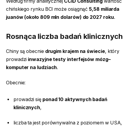
Według firmy analitycznej
CCID Consulting
wartość
chińskiego rynku BCI może osiągnąć
5,58 miliarda
juanów (około 809 mln dolarów) do 2027 roku
.
Rosnąca liczba badań klinicznych
Chiny są obecnie
drugim krajem na świecie
, który
prowadzi
inwazyjne testy interfejsów mózg–
komputer na ludziach
.
Obecnie:
prowadzi się
ponad 10 aktywnych badań
klinicznych
,
liczba ta jest porównywalna z poziomem w USA,