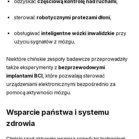
odzyskać
częściową kontrolę nad ruchami
,
sterować
robotycznymi protezami dłoni
,
obsługiwać
inteligentne wózki inwalidzkie
przy
użyciu sygnałów z mózgu.
Niektóre chińskie zespoły badawcze przeprowadziły
także eksperymenty z
bezprzewodowymi
implantami BCI
, które pozwalają sterować
urządzeniami elektronicznymi bezpośrednio za
pomocą aktywności mózgu.
Wsparcie państwa i systemu
zdrowia
Chiński rząd aktywnie wspiera rozwój tej technologii.