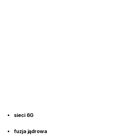
sieci 6G
fuzja jądrowa