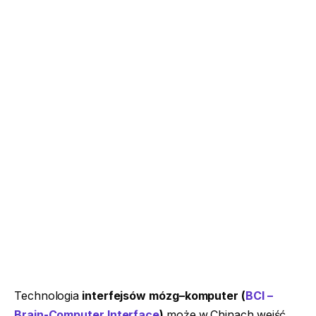
Technologia
interfejsów mózg–komputer (
BCI –
Brain-Computer Interface
)
może w Chinach wejść