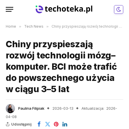
Home
»
Tech News
»
Chiny przyspieszają rozwój technologii mózg–komputer. BCI może trafić do powszechnego użycia w ciągu 3–5 lat
Chiny przyspieszają
rozwój technologii mózg–
komputer. BCI może trafić
do powszechnego użycia
w ciągu 3–5 lat
Paulina Filipiak
2026-03-13
Aktualizacja:
2026-
04-08
Udostępnij