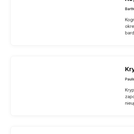
Bart
Kogn
okre
bard
Kr
Pauli
Kryp
zapo
nie