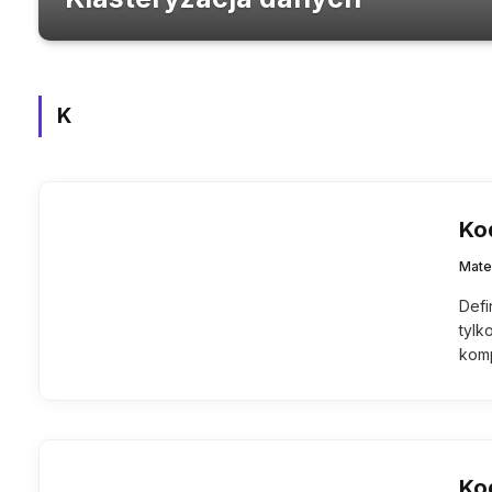
K
Ko
Mate
Defi
tylk
komp
Ko