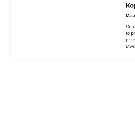
Ko
Mate
Co 
to p
prz
utwo