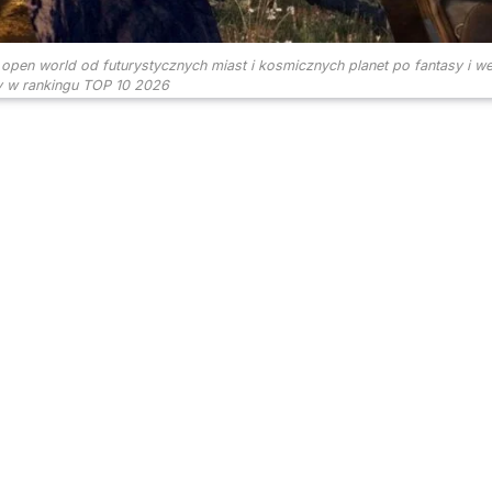
open world od futurystycznych miast i kosmicznych planet po fantasy i w
y w rankingu TOP 10 2026