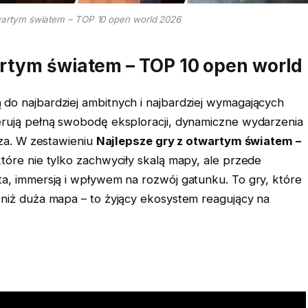
wartym światem – TOP 10 open world 2026
rtym światem – TOP 10 open world
ą do najbardziej ambitnych i najbardziej wymagających
erują pełną swobodę eksploracji, dynamiczne wydarzenia
cza. W zestawieniu
Najlepsze gry z otwartym światem –
które nie tylko zachwyciły skalą mapy, ale przede
ta, immersją i wpływem na rozwój gatunku. To gry, które
 niż duża mapa – to żyjący ekosystem reagujący na