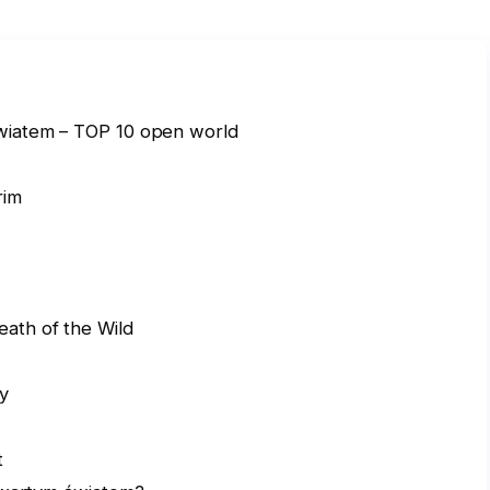
wiatem – TOP 10 open world
rim
ath of the Wild
y
t