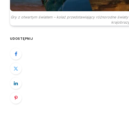
Gry z otwartym światem – kolaż przedstawiający różnorodne światy 
krajobraz
UDOSTĘPNIJ