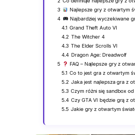
2
Co definiuje najlepsze gry z 
3
Najlepsze gry z otwartym 
4
Najbardziej wyczekiwane g
4.1
Grand Theft Auto VI
4.2
The Witcher 4
4.3
The Elder Scrolls VI
4.4
Dragon Age: Dreadwolf
5
FAQ – Najlepsze gry z otwa
5.1
Co to jest gra z otwartym 
5.2
Jaka jest najlepsza gra z 
5.3
Czym różni się sandbox od
5.4
Czy GTA VI będzie grą z 
5.5
Jakie gry z otwartym świa