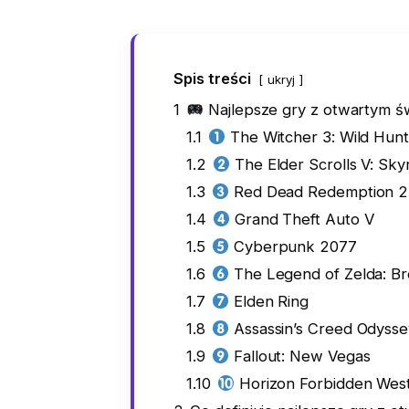
Spis treści
ukryj
1
Najlepsze gry z otwartym ś
1.1
The Witcher 3: Wild Hunt
1.2
The Elder Scrolls V: Sky
1.3
Red Dead Redemption 2
1.4
Grand Theft Auto V
1.5
Cyberpunk 2077
1.6
The Legend of Zelda: Bre
1.7
Elden Ring
1.8
Assassin’s Creed Odysse
1.9
Fallout: New Vegas
1.10
Horizon Forbidden Wes