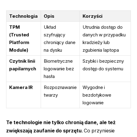
Technologia
Opis
Korzyści
TPM
Układ
Utrudnia dostęp do
(Trusted
szyfrujący
danych w przypadku
Platform
chroniący dane
kradzieży lub
Module)
na dysku
zgubienia laptopa
Czytnik linii
Biometryczne
Szybki i bezpieczny
papilarnych
logowanie bez
dostęp do systemu
hasła
Kamera IR
Rozpoznawanie
Wygodne i
twarzy
bezdotykowe
logowanie
Te technologie nie tylko chronią dane, ale też
zwiększają zaufanie do sprzętu
. Co przyniesie