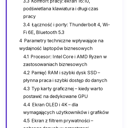
3.3
Komfort pracy: ekran 16:10,
podświetlana klawiatura i długi czas
pracy
3.4
Łączność i porty: Thunderbolt 4, Wi-
Fi 6E, Bluetooth 5.3
4
Parametry techniczne wpływające na
wydajność laptopów biznesowych
4.1
Procesor: Intel Core i AMD Ryzen w
zastosowaniach biznesowych
4.2
Pamięć RAM i szybki dysk SSD –
płynna praca i szybki dostęp do danych
4.3
Typ karty graficznej – kiedy warto
postawić na dedykowane GPU
4.4
Ekran OLED i 4K – dla
wymagających użytkowników i grafików
4.5
Ekran z filtrem prywatności –