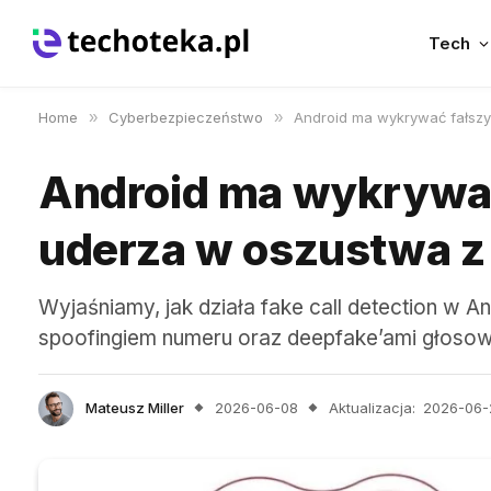
Tech
Home
»
Cyberbezpieczeństwo
»
Android ma wykrywać fałszy
Android ma wykrywać
uderza w oszustwa z
Wyjaśniamy, jak działa fake call detection w 
spoofingiem numeru oraz deepfake’ami głoso
Mateusz Miller
2026-06-08
Aktualizacja:
2026-06-