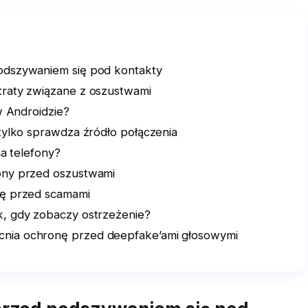
odszywaniem się pod kontakty
traty związane z oszustwami
w Androidzie?
 tylko sprawdza źródło połączenia
na telefony?
ony przed oszustwami
nę przed scamami
k, gdy zobaczy ostrzeżenie?
nia ochronę przed deepfake’ami głosowymi