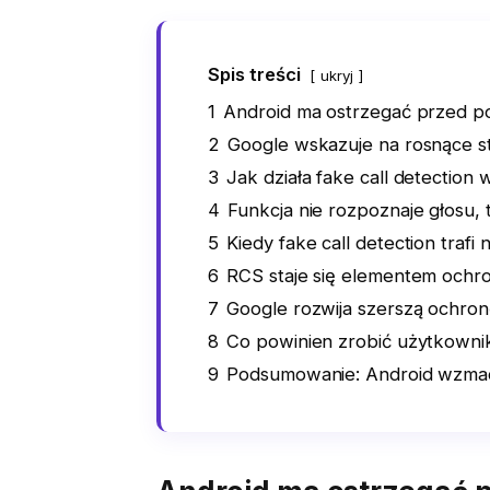
Spis treści
ukryj
1
Android ma ostrzegać przed p
2
Google wskazuje na rosnące s
3
Jak działa fake call detection 
4
Funkcja nie rozpoznaje głosu,
5
Kiedy fake call detection trafi 
6
RCS staje się elementem ochr
7
Google rozwija szerszą ochro
8
Co powinien zrobić użytkowni
9
Podsumowanie: Android wzmac