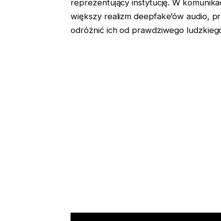
reprezentujący instytucję. W komunika
większy realizm deepfake’ów audio, prz
odróżnić ich od prawdziwego ludzkiego