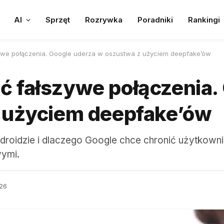
AI
Sprzęt
Rozrywka
Poradniki
Rankingi
we połączenia. Google uderza w oszustwa z użyciem deepfake’ów
 fałszywe połączenia.
 użyciem deepfake’ów
Androidzie i dlaczego Google chce chronić użytkow
wymi.
26