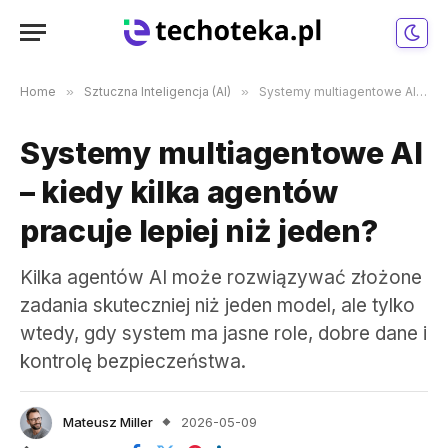
Home
»
Sztuczna Inteligencja (AI)
»
Systemy multiagentowe AI – kiedy kilka agentów pracuje lepiej niż jeden?
Systemy multiagentowe AI
– kiedy kilka agentów
pracuje lepiej niż jeden?
Kilka agentów AI może rozwiązywać złożone
zadania skuteczniej niż jeden model, ale tylko
wtedy, gdy system ma jasne role, dobre dane i
kontrolę bezpieczeństwa.
Mateusz Miller
2026-05-09