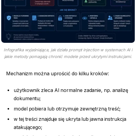
Infografika wyjaśniająca, jak działa prompt injection w systemach AI i
jakie metody pomagają chronić modele przed ukrytymi instrukcjami.
Mechanizm można uprościć do kilku kroków:
użytkownik zleca AI normalne zadanie, np. analizę
dokumentu;
model pobiera lub otrzymuje zewnętrzną treść;
w tej treści znajduje się ukryta lub jawna instrukcja
atakującego;