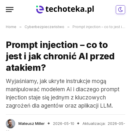
Home
»
Cyberbezpieczeństwo
»
Prompt injection – co to jest i jak chronić AI przed atakiem?
Prompt injection – co to
jest i jak chronić AI przed
atakiem?
Wyjaśniamy, jak ukryte instrukcje mogą
manipulować modelem AI i dlaczego prompt
injection staje się jednym z kluczowych
zagrożeń dla agentów oraz aplikacji LLM.
Mateusz Miller
2026-05-10
Aktualizacja:
2026-05-