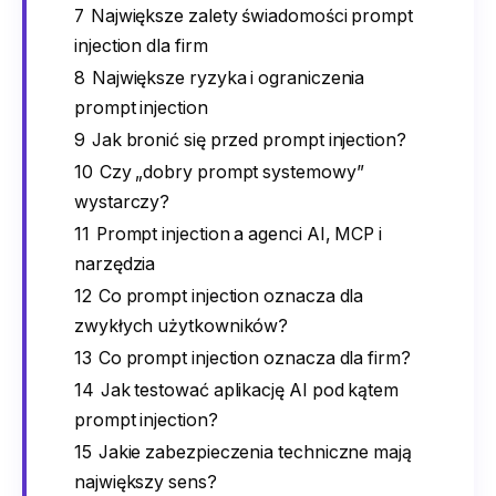
7
Największe zalety świadomości prompt
injection dla firm
8
Największe ryzyka i ograniczenia
prompt injection
9
Jak bronić się przed prompt injection?
10
Czy „dobry prompt systemowy”
wystarczy?
11
Prompt injection a agenci AI, MCP i
narzędzia
12
Co prompt injection oznacza dla
zwykłych użytkowników?
13
Co prompt injection oznacza dla firm?
14
Jak testować aplikację AI pod kątem
prompt injection?
15
Jakie zabezpieczenia techniczne mają
największy sens?