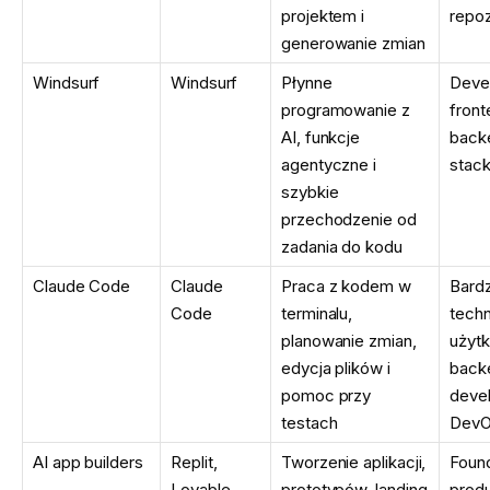
projektem i
repoz
generowanie zmian
Windsurf
Windsurf
Płynne
Deve
programowanie z
front
AI, funkcje
backe
agentyczne i
stac
szybkie
przechodzenie od
zadania do kodu
Claude Code
Claude
Praca z kodem w
Bardz
Code
terminalu,
techn
planowanie zmian,
użytk
edycja plików i
back
pomoc przy
devel
testach
Dev
AI app builders
Replit,
Tworzenie aplikacji,
Foun
Lovable,
prototypów, landing
prod