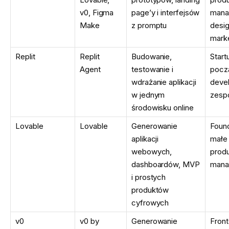
v0, Figma
page’y i interfejsów
mana
Make
z promptu
desig
mark
Replit
Replit
Budowanie,
Start
Agent
testowanie i
pocz
wdrażanie aplikacji
devel
w jednym
zesp
środowisku online
Lovable
Lovable
Generowanie
Foun
aplikacji
małe 
webowych,
prod
dashboardów, MVP
mana
i prostych
produktów
cyfrowych
v0
v0 by
Generowanie
Fron