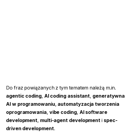
Do fraz powiązanych z tym tematem należą m.in.
agentic coding
,
AI coding assistant
,
generatywna
AI w programowaniu
,
automatyzacja tworzenia
oprogramowania
,
vibe coding
,
AI software
development
,
multi-agent development
i
spec-
driven development
.