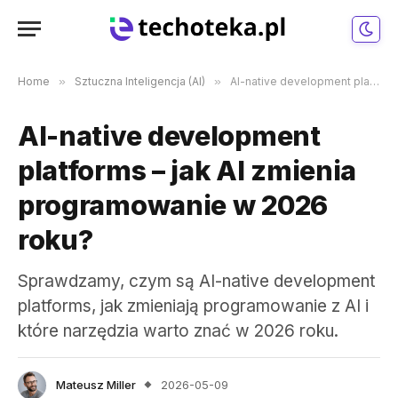
Home
»
Sztuczna Inteligencja (AI)
»
AI-native development platforms – jak AI zmienia programowanie w 2026 roku?
AI-native development
platforms – jak AI zmienia
programowanie w 2026
roku?
Sprawdzamy, czym są AI-native development
platforms, jak zmieniają programowanie z AI i
które narzędzia warto znać w 2026 roku.
Mateusz Miller
2026-05-09