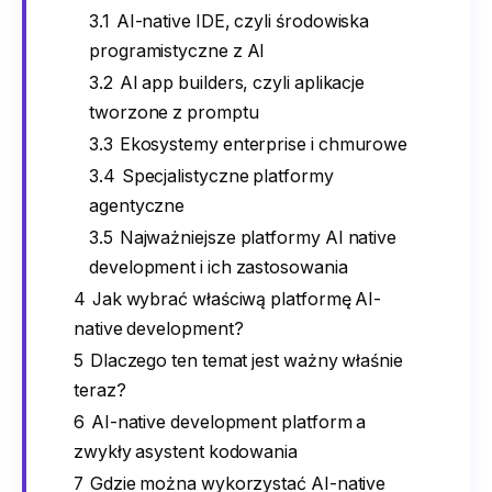
3.1
AI-native IDE, czyli środowiska
programistyczne z AI
3.2
AI app builders, czyli aplikacje
tworzone z promptu
3.3
Ekosystemy enterprise i chmurowe
3.4
Specjalistyczne platformy
agentyczne
3.5
Najważniejsze platformy AI native
development i ich zastosowania
4
Jak wybrać właściwą platformę AI-
native development?
5
Dlaczego ten temat jest ważny właśnie
teraz?
6
AI-native development platform a
zwykły asystent kodowania
7
Gdzie można wykorzystać AI-native