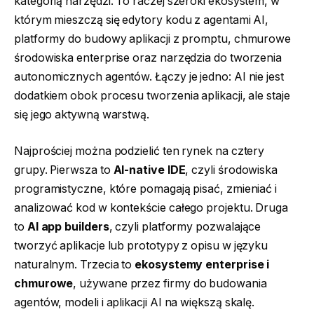
kategorią narzędzi. To raczej szeroki ekosystem, w
którym mieszczą się edytory kodu z agentami AI,
platformy do budowy aplikacji z promptu, chmurowe
środowiska enterprise oraz narzędzia do tworzenia
autonomicznych agentów. Łączy je jedno: AI nie jest
dodatkiem obok procesu tworzenia aplikacji, ale staje
się jego aktywną warstwą.
Najprościej można podzielić ten rynek na cztery
grupy. Pierwsza to
AI-native IDE
, czyli środowiska
programistyczne, które pomagają pisać, zmieniać i
analizować kod w kontekście całego projektu. Druga
to
AI app builders
, czyli platformy pozwalające
tworzyć aplikacje lub prototypy z opisu w języku
naturalnym. Trzecia to
ekosystemy enterprise i
chmurowe
, używane przez firmy do budowania
agentów, modeli i aplikacji AI na większą skalę.