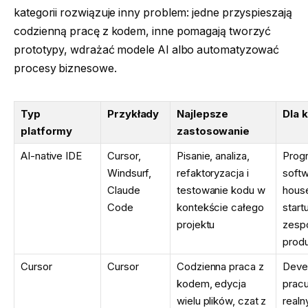
kategorii rozwiązuje inny problem: jedne przyspieszają
codzienną pracę z kodem, inne pomagają tworzyć
prototypy, wdrażać modele AI albo automatyzować
procesy biznesowe.
Typ
Przykłady
Najlepsze
Dla 
platformy
zastosowanie
AI-native IDE
Cursor,
Pisanie, analiza,
Progr
Windsurf,
refaktoryzacja i
soft
Claude
testowanie kodu w
house
Code
kontekście całego
start
projektu
zesp
prod
Cursor
Cursor
Codzienna praca z
Deve
kodem, edycja
pracu
wielu plików, czat z
realn