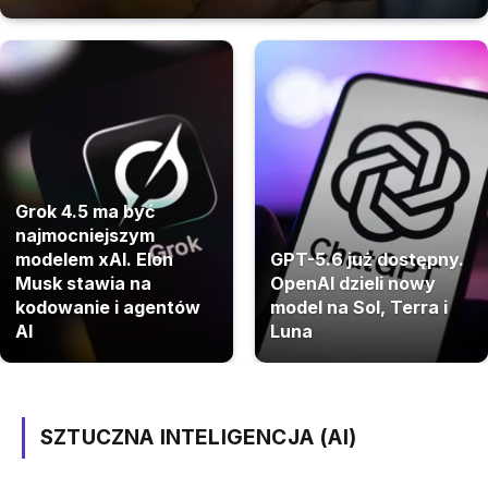
Grok 4.5 ma być
najmocniejszym
modelem xAI. Elon
GPT-5.6 już dostępny.
Musk stawia na
OpenAI dzieli nowy
kodowanie i agentów
model na Sol, Terra i
AI
Luna
SZTUCZNA INTELIGENCJA (AI)