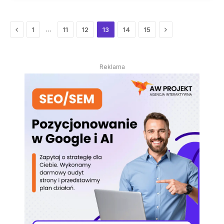
Previous
Next
…
1
11
12
13
14
15
Reklama