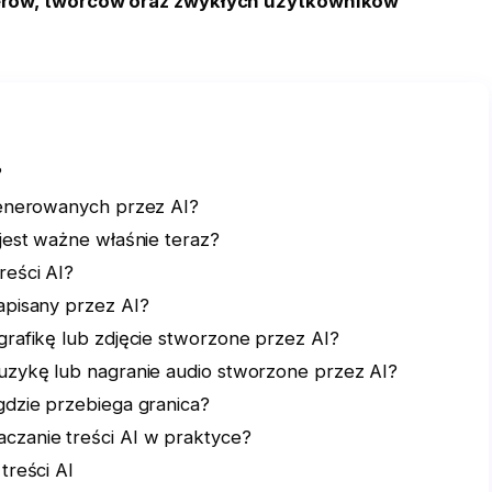
terów, twórców oraz zwykłych użytkowników
?
generowanych przez AI?
jest ważne właśnie teraz?
reści AI?
apisany przez AI?
grafikę lub zdjęcie stworzone przez AI?
uzykę lub nagranie audio stworzone przez AI?
gdzie przebiega granica?
czanie treści AI w praktyce?
treści AI