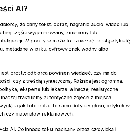
eści AI?
dbiorcy, że dany tekst, obraz, nagranie audio, wideo lub
istotnej części wygenerowany, zmieniony lub
nteligencji. W praktyce może to oznaczać prostą etykietę
ilmu, metadane w pliku, cyfrowy znak wodny albo
jest prosty: odbiorca powinien wiedzieć, czy ma do
ości, czy z treścią syntetyczną. Różnica jest ogromna.
lityka, eksperta lub lekarza, a inaczej realistyczne
naczej traktujemy autentyczne zdjęcie z miejsca
 wygląda jak fotografia. To samo dotyczy głosu, artykułów
ach czy materiałów reklamowych.
cia AI. Co innego tekst napisany przez człowieka i