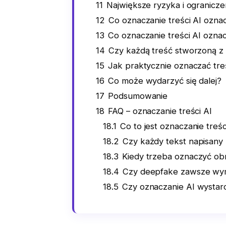
11
Największe ryzyka i ograniczen
12
Co oznaczanie treści AI ozn
13
Co oznaczanie treści AI oznac
14
Czy każdą treść stworzoną z
15
Jak praktycznie oznaczać tre
16
Co może wydarzyć się dalej?
17
Podsumowanie
18
FAQ – oznaczanie treści AI
18.1
Co to jest oznaczanie treśc
18.2
Czy każdy tekst napisany
18.3
Kiedy trzeba oznaczyć o
18.4
Czy deepfake zawsze wy
18.5
Czy oznaczanie AI wystar