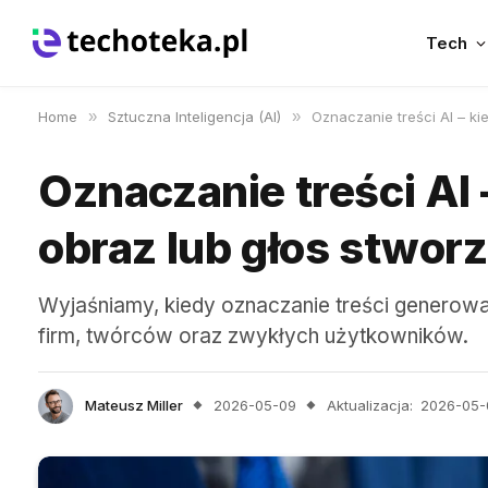
Tech
Home
»
Sztuczna Inteligencja (AI)
»
Oznaczanie treści AI – ki
Oznaczanie treści AI 
obraz lub głos stworz
Wyjaśniamy, kiedy oznaczanie treści generowa
firm, twórców oraz zwykłych użytkowników.
Mateusz Miller
2026-05-09
Aktualizacja:
2026-05-