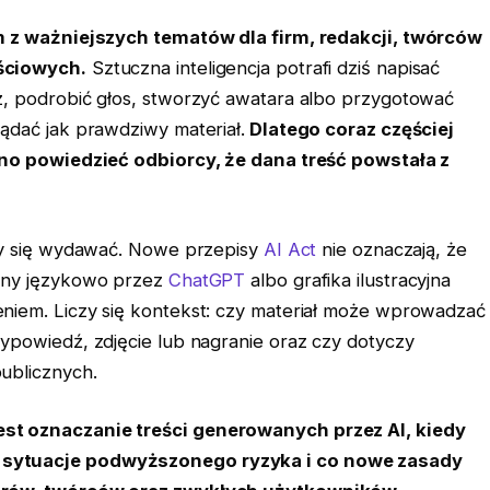
ym z ważniejszych tematów dla firm, redakcji, twórców
ściowych.
Sztuczna inteligencja potrafi dziś napisać
z, podrobić głos, stworzyć awatara albo przygotować
ądać jak prawdziwy materiał.
Dlatego coraz częściej
sno powiedzieć odbiorcy, że dana treść powstała z
oby się wydawać. Nowe przepisy
AI Act
nie oznaczają, że
iony językowo przez
ChatGPT
albo grafika ilustracyjna
niem. Liczy się kontekst: czy materiał może wprowadzać
ypowiedź, zdjęcie lub nagranie oraz czy dotyczy
ublicznych.
st oznaczanie treści generowanych przez AI, kiedy
sytuacje podwyższonego ryzyka i co nowe zasady