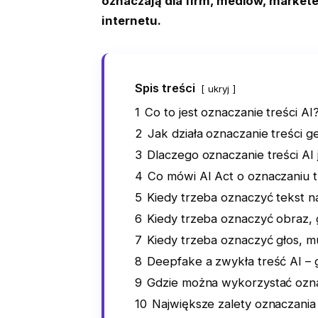
oznaczają dla firm, mediów, marke
internetu.
Spis treści
ukryj
1
Co to jest oznaczanie treści AI
2
Jak działa oznaczanie treści 
3
Dlaczego oznaczanie treści AI 
4
Co mówi AI Act o oznaczaniu t
5
Kiedy trzeba oznaczyć tekst n
6
Kiedy trzeba oznaczyć obraz, 
7
Kiedy trzeba oznaczyć głos, m
8
Deepfake a zwykła treść AI – 
9
Gdzie można wykorzystać ozna
10
Największe zalety oznaczania 